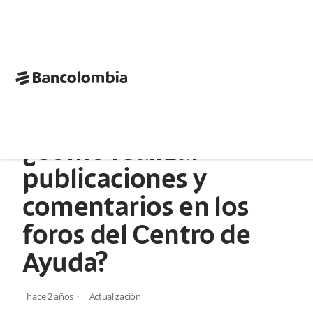
bancolombia-horizontal
Centro de Ayuda APIs Bancolombia
Guías
transversales
Centro de ayuda
¿Cómo realizar
publicaciones y
comentarios en los
foros del Centro de
Ayuda?
hace 2 años
Actualización