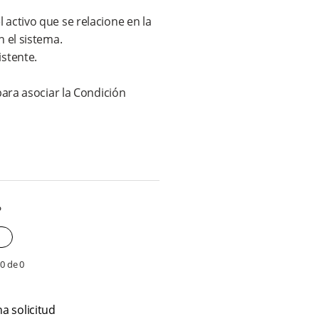
 activo que se relacione en la
n el sistema.
istente.
.
para asociar la Condición
?
 0 de 0
a solicitud