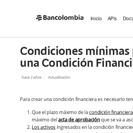
bancolombia-horizontal
Inicio
APIs
Doc
Centro de Ayuda APIs Bancolombia
Leasing Condi
Condiciones mínimas 
una Condición Financi
hace 2 años
Actualización
Para crear una condición financiera es necesario te
Que el plazo máximo de la
condición financiera
máximo del
acta
de aprobación
que se va a aso
Los activos
ingresados en la condición financie