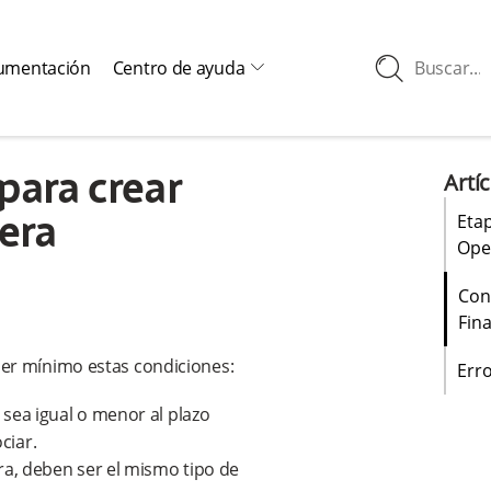
search
umentación
Centro de ayuda
arrow2-down
tion
Datos de este producto de APIs
Artí
para crear
Etap
era
Ope
Con
Fin
ner mínimo estas condiciones:
Err
sea igual o menor al plazo
ciar.
ra
,
deben ser el mismo tipo de